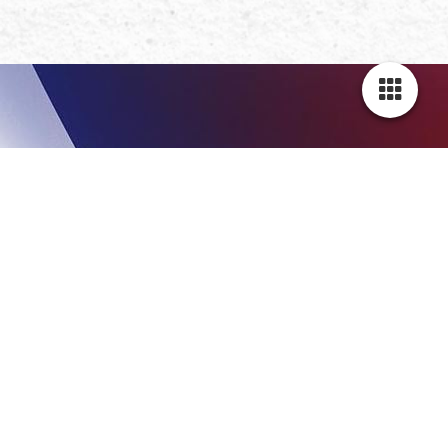
Steinbilder zur Rente, Kollegen & Kolleginnen
!!!! Bitte klicke hier unten das Bild an !!!
0
Steinbild zur Rente, Kollegen & Kolleginnen
In dieser Kategorie findest du eine tolle Auswahl für die Rente,
Verabschiedung der Kollegen, oder einfach eine immer
bleibende Erinnerung an die Kollege:innen.
Du findest unsere verschiedene Rahmen
Größe / Farbe in einer anderen Kategorie.
Dort bitte dein
- Wunschrahmen in den Warenkorb geben