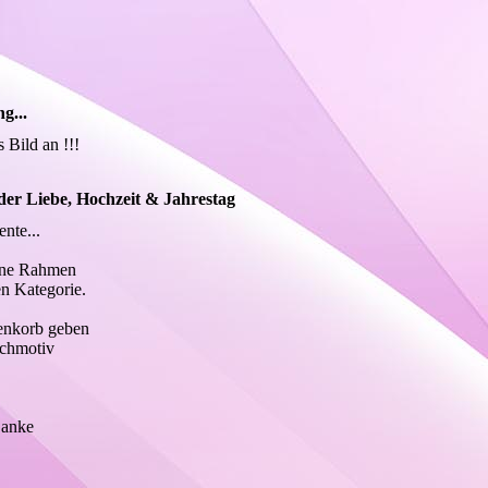
g...
s Bild an !!!
 der Liebe, Hochzeit & Jahrestag
nte...
dene Rahmen
en Kategorie.
enkorb geben
chmotiv
Danke