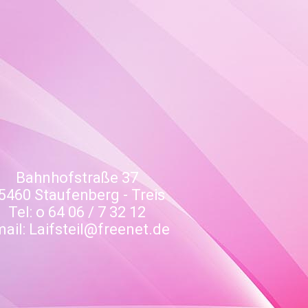
Bahnhofstraße 37
5460 Staufenberg - Treis
Tel: o 64 06 / 7 32 12
ail: Laifsteil@freenet.de