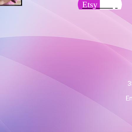
Etsy Shop
3
Em