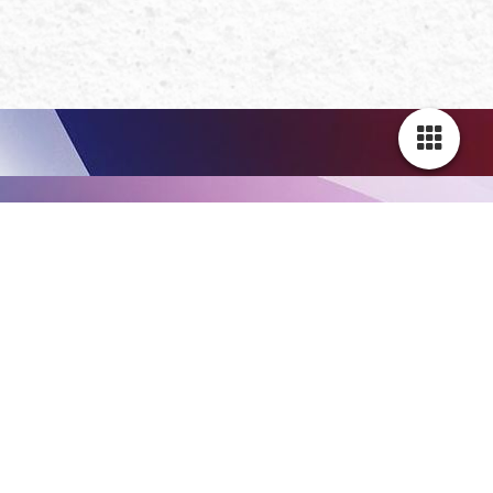
Steinbild Freund, Freundin & Freundinnen
!!!! Bitte klicke hier unten das Bild an !!!
0
Personalisierte Steinbilder für Geburtstag / Birhday und
Jubiläum
Freundschaft ist eines der wertvollsten Geschenke im Leben.
Mit einem personalisierten Steinbild für deine Freundin oder
deinen Freund schenkst du eine bleibende Erinnerung an
gemeinsame Momente, Vertrauen und echte Verbundenheit.
Deine Wünsche werden dabei gerne berücksichtigt!